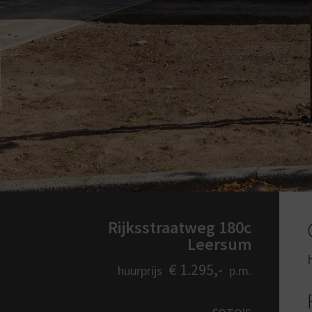
Rijksstraatweg 180c
Leersum
€ 1.295,-
huurprijs
p.m.