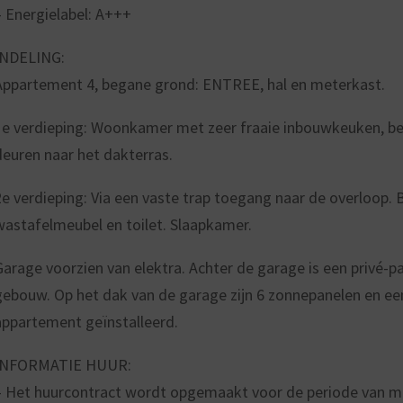
– Energielabel: A+++
INDELING:
Appartement 4, begane grond: ENTREE, hal en meterkast.
1e verdieping: Woonkamer met zeer fraaie inbouwkeuken, b
deuren naar het dakterras.
2e verdieping: Via een vaste trap toegang naar de overloop.
wastafelmeubel en toilet. Slaapkamer.
Garage voorzien van elektra. Achter de garage is een privé-p
gebouw. Op het dak van de garage zijn 6 zonnepanelen en e
appartement geïnstalleerd.
INFORMATIE HUUR:
– Het huurcontract wordt opgemaakt voor de periode van mi