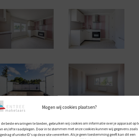
Mogen wij cookies plaatsen?
de beste ervaringen te bieden, gebruiken wij cookies om informatie over je apparaat op t
an en/of te raadplegen. Door in te stemmen met onze cookies kunnen wij gegevens zoals
fgedrag of unieke ID's op deze site verwerken. Als je geen toestemming geeft kan dit een