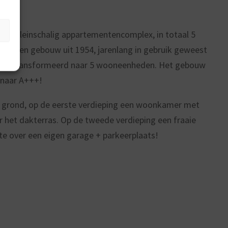
een kleinschalig appartementencomplex, in totaal 5
ine een gebouw uit 1954, jarenlang in gebruik geweest
el getransformeerd naar 5 wooneenheden. Het gebouw
 naar A+++!
e grond, op de eerste verdieping een woonkamer met
het dakterras. Op de tweede verdieping een fraaie
e over een eigen garage + parkeerplaats!