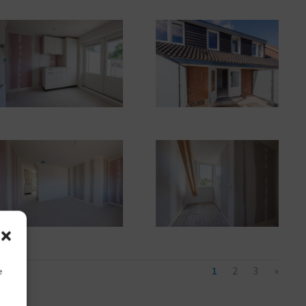
1
2
3
»
e