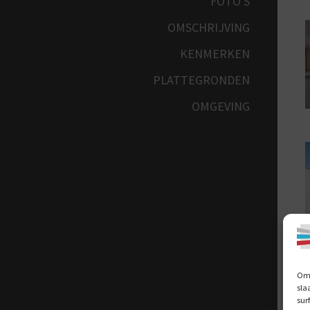
FOTO'S
OMSCHRIJVING
KENMERKEN
PLATTEGRONDEN
OMGEVING
Om 
sla
sur