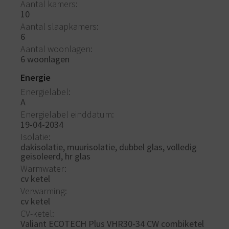
Aantal kamers
10
Aantal slaapkamers
6
Aantal woonlagen
6 woonlagen
Energie
Energielabel
A
Energielabel einddatum
19-04-2034
Isolatie
dakisolatie, muurisolatie, dubbel glas, volledig
geisoleerd, hr glas
Warmwater
cv ketel
Verwarming
cv ketel
CV-ketel
Valiant ECOTECH Plus VHR30-34 CW combiketel