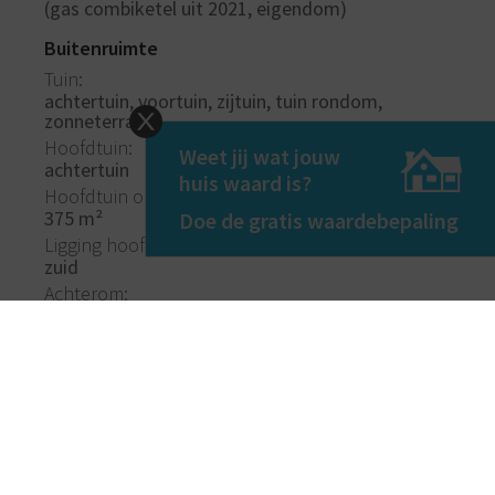
(gas combiketel uit 2021, eigendom)
Buitenruimte
Tuin
achtertuin, voortuin, zijtuin, tuin rondom,
zonneterras
Hoofdtuin
Weet jij wat jouw
achtertuin
huis waard is?
Hoofdtuin oppervlakte
375 m²
Doe de gratis waardebepaling
Ligging hoofdtuin
zuid
Achterom
ja
Kwaliteit tuin
verzorgd
Bergruimte
Schuur / berging
vrijstaand steen
Voorzieningen