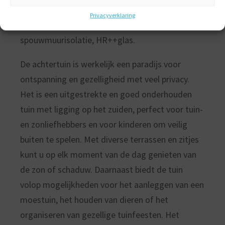
aangepakt, maar ook verduurzaming, meterkast,
Privacyverklaring
digitale aansturing verwarming,
spouwmuurisolatie, HR++glas.
De achtertuin is werkelijk een paradijs voor
ontspanning en gezelligheid met veel privacy.
Het is een uitgestrekte en goed onderhouden
tuin met ligging op het zuiden, perfect voor tuin-
en zonliefhebbers en voor kinderen om veilig
buiten te spelen. Met diverse terrassen en zitjes
kunt u op elk moment van de dag genieten van
de zon of schaduw. Daarnaast biedt de tuin
volop mogelijkheden voor het aanleggen van een
moestuin, het houden van dieren of het
organiseren van gezellige tuinfeesten. Het