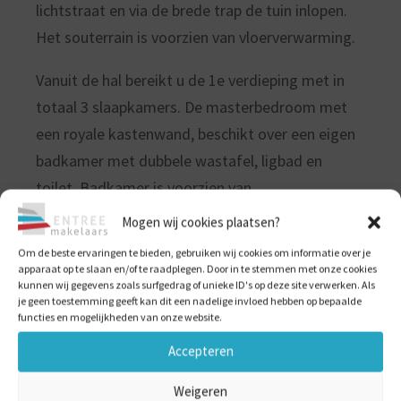
lichtstraat en via de brede trap de tuin inlopen.
Het souterrain is voorzien van vloerverwarming.
Vanuit de hal bereikt u de 1e verdieping met in
totaal 3 slaapkamers. De masterbedroom met
een royale kastenwand, beschikt over een eigen
badkamer met dubbele wastafel, ligbad en
toilet. Badkamer is voorzien van
vloerverwarming. Daarnaast is er op deze etage
Mogen wij cookies plaatsen?
een 2e badkamer voorzien van douche. Ook deze
Om de beste ervaringen te bieden, gebruiken wij cookies om informatie over je
verdieping is voorzien van gestucte wanden en
apparaat op te slaan en/of te raadplegen. Door in te stemmen met onze cookies
kunnen wij gegevens zoals surfgedrag of unieke ID's op deze site verwerken. Als
plafonds.
je geen toestemming geeft kan dit een nadelige invloed hebben op bepaalde
functies en mogelijkheden van onze website.
De woning beschikt over een royale zolder.
Accepteren
Bij de onlangs uitgevoerde renovaties is aan alles
gedacht. Niet alleen optische zaken zijn
Weigeren