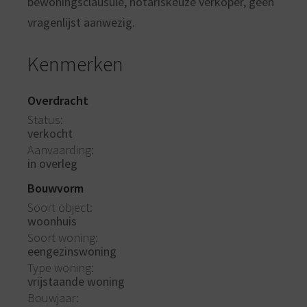
bewoningsclausule, notariskeuze verkoper, geen
vragenlijst aanwezig.
Kenmerken
Overdracht
Status
verkocht
Aanvaarding
in overleg
Bouwvorm
Soort object
woonhuis
Soort woning
eengezinswoning
Type woning
vrijstaande woning
Bouwjaar