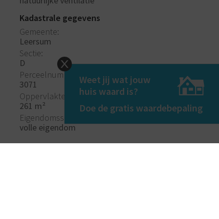
natuurlijke ventilatie
Kadastrale gegevens
Gemeente
Leersum
Sectie
D
Perceelnummer
Weet jij wat jouw
3071
huis waard is?
Oppervlakte
261 m²
Doe de gratis waardebepaling
Eigendomssituatie
volle eigendom
Plattegronden