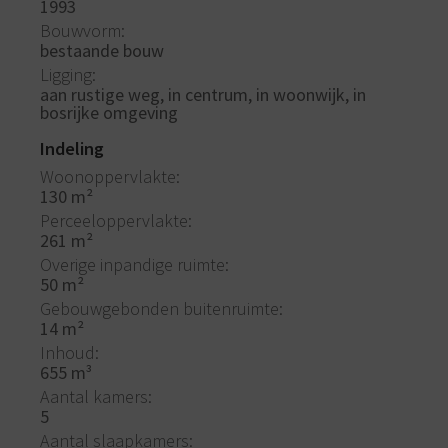
1993
Bouwvorm
bestaande bouw
Ligging
aan rustige weg, in centrum, in woonwijk, in
bosrijke omgeving
Indeling
Woonoppervlakte
130 m²
Perceeloppervlakte
261 m²
Overige inpandige ruimte
50 m²
Gebouwgebonden buitenruimte
14 m²
Inhoud
655 m³
Aantal kamers
5
Aantal slaapkamers